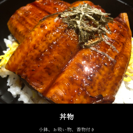
丼物
小鉢、お吸い物、香物付き