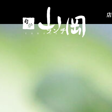
き
店
ランチ