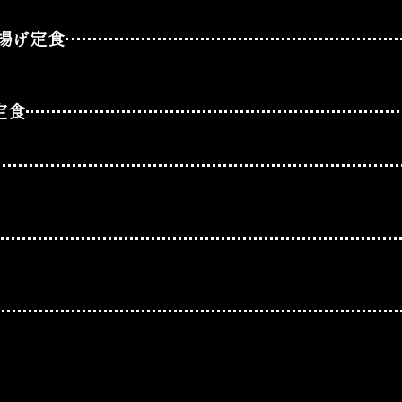
揚げ定食
定食