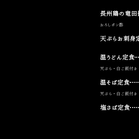
長州鶏の竜田
おろしポン酢
天ぷらお刺身
温うどん定食
天ぷら・白ご飯付き
温そば定食
天ぷら・白ご飯付き
塩さば定食