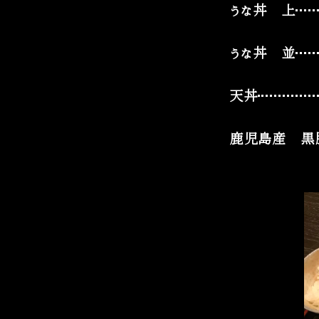
うな丼 上
うな丼 並
天丼
鹿児島産 黒