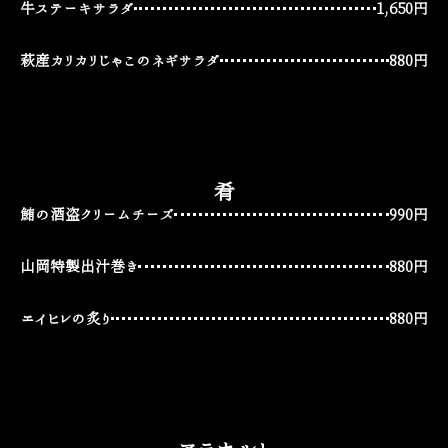
牛ステーキサラダ
1,650円
萩産カリカリじゃこのネギサラダ
880円
肴
鮪の酒盗クリームチーズ
990円
山岡特製出汁巻き
880円
エイヒレの炙り
880円