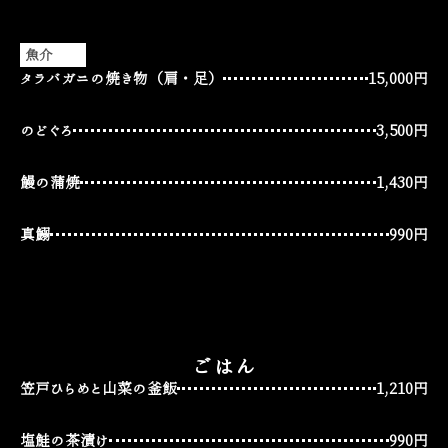
魚介
タラバガニの焼き物（肩・足）
15,000円
のどぐろ
3,500円
鰻の蒲焼
1,430円
真鰯
990円
ごはん
笠戸ひらめと山菜の釜飯
1,210円
塩鮭の茶漬け
990円