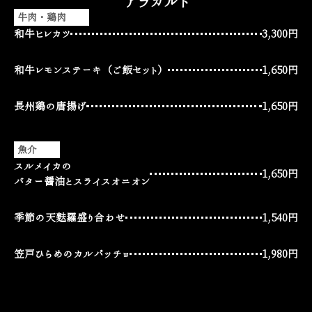
アラカルト
牛肉・鶏肉
和牛ヒレカツ
3,300円
和牛レモンステーキ（ご飯セット）
1,650円
長州鶏の唐揚げ
1,650円
魚介
スルメイカの
1,650円
バター醤油とスライスオニオン
季節の天麩羅盛り合わせ
1,540円
笠戸ひらめのカルパッチョ
1,980円