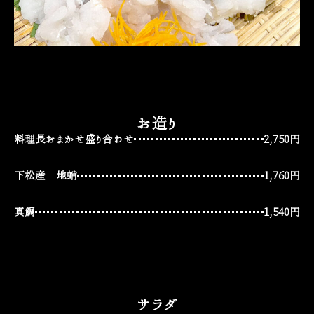
お造り
料理長おまかせ盛り合わせ
2,750円
下松産 地蛸
1,760円
真鯛
1,540円
サラダ