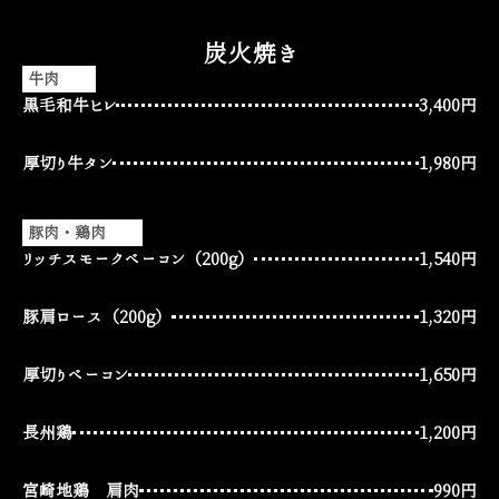
炭火焼き
牛肉
黒毛和牛ヒレ
3,400円
厚切り牛タン
1,980円
豚肉・鶏肉
リッチスモークベーコン（200g）
1,540円
豚肩ロース（200g）
1,320円
厚切りベーコン
1,650円
長州鶏
1,200円
宮崎地鶏 肩肉
990円