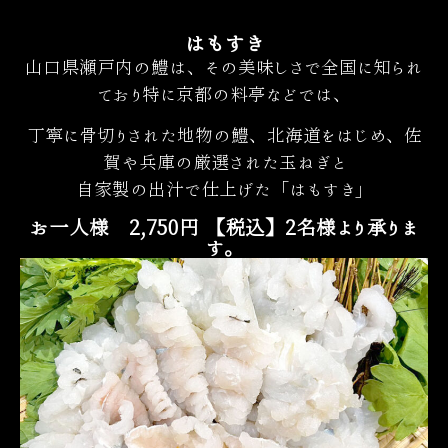
はもすき
山口県瀬戸内の鱧は、その美味しさで全国に知られ
ており特に京都の料亭などでは、
丁寧に骨切りされた地物の鱧、北海道をはじめ、佐
賀や兵庫の厳選された玉ねぎと
自家製の出汁で仕上げた「はもすき」
お一人様 2,750円 【税込】2名様より承りま
す。